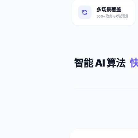
多场景覆盖
500+ 政务与考试场景
智能 AI 算法
AI
原始
压
3.82
缩
MB
42
审核失败
KB
符合
标准