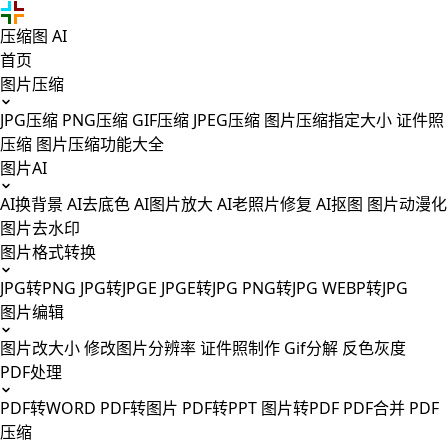
压缩图
AI
首页
图片压缩
JPG压缩
PNG压缩
GIF压缩
JPEG压缩
图片压缩指定大小
证件照
压缩
图片压缩功能大全
图片AI
AI换背景
AI去底色
AI图片放大
AI老照片修复
AI抠图
图片动漫化
图片去水印
图片格式转换
JPG转PNG
JPG转JPGE
JPGE转JPG
PNG转JPG
WEBP转JPG
图片编辑
图片改大小
修改图片分辨率
证件照制作
Gif分解
反色灰度
PDF处理
PDF转WORD
PDF转图片
PDF转PPT
图片转PDF
PDF合并
PDF
压缩