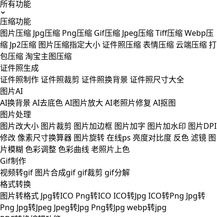
所有功能
压缩功能
图片压缩
Jpg压缩
Png压缩
Gif压缩
Jpeg压缩
Tiff压缩
Webp压
缩
Jp2压缩
图片压缩指定大小
证件照压缩
表情压缩
云端压缩
打
包压缩
淘宝主图压缩
证件照生成
证件照制作
证件照裁剪
证件照换背景
证件照尺寸大全
图片AI
AI换背景
AI去底色
AI图片放大
AI老照片修复
AI抠图
图片处理
图片改大小
图片裁剪
图片加边框
图片加字
图片加水印
图片DPI
修改
像素尺寸换算器
图片旋转
在线ps
亮度对比度
反色
滤镜
图
片模糊
色彩调整
色彩曲线
老照片上色
Gif制作
视频转gif
图片合成gif
gif裁剪
gif分解
格式转换
图片转格式
Jpg转ICO
Png转ICO
ICO转Jpg
ICO转Png
Jpg转
Png
Jpg转Jpeg
Jpeg转Jpg
Png转Jpg
webp转jpg