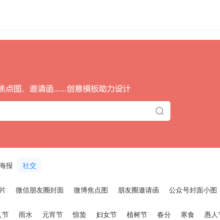
海报
社交
片
微信朋友圈封面
微博焦点图
朋友圈邀请函
公众号封面小图
人节
雨水
元宵节
惊蛰
妇女节
植树节
春分
寒食
愚人