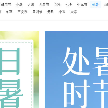
母亲节
小暑
大暑
儿童节
立秋
七夕
中元节
处暑
白
雪
冬至
平安夜
圣诞节
元旦
小寒
大寒