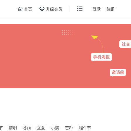
首页
升级会员
登录
注册
节
清明
谷雨
立夏
小满
芒种
端午节