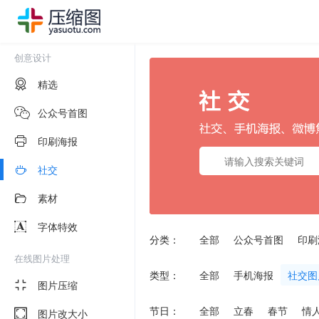
创意设计
精选
公众号首图
印刷海报
社交
素材
字体特效
分类：
全部
公众号首图
印刷
在线图片处理
类型：
全部
手机海报
社交图
图片压缩
节日：
全部
立春
春节
情
图片改大小