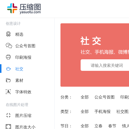
创意设计
精选
公众号首图
印刷海报
社交
素材
字体特效
分类：
全部
公众号首图
印刷
在线图片处理
类型：
全部
手机海报
社交图
图片压缩
节日：
全部
立春
春节
情
图片改大小