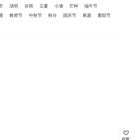
节
清明
谷雨
立夏
小满
芒种
端午节
露
教师节
中秋节
秋分
国庆节
寒露
重阳节