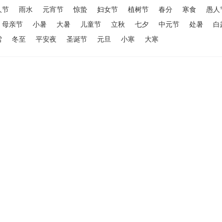
人节
雨水
元宵节
惊蛰
妇女节
植树节
春分
寒食
愚人
母亲节
小暑
大暑
儿童节
立秋
七夕
中元节
处暑
白
雪
冬至
平安夜
圣诞节
元旦
小寒
大寒