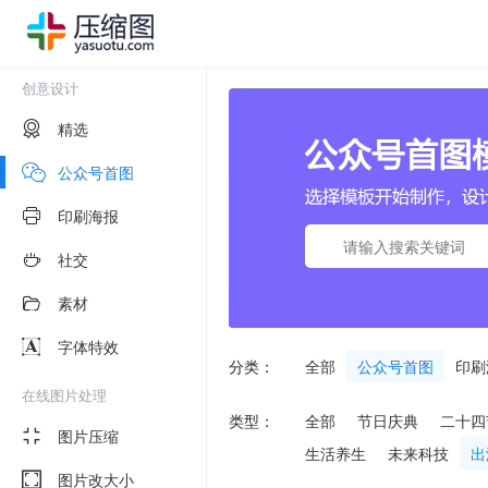
创意设计
精选
公众号首图
印刷海报
社交
素材
字体特效
分类：
全部
公众号首图
印刷
在线图片处理
类型：
全部
节日庆典
二十四
图片压缩
生活养生
未来科技
出
图片改大小