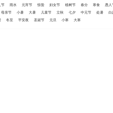
人节
雨水
元宵节
惊蛰
妇女节
植树节
春分
寒食
愚人
母亲节
小暑
大暑
儿童节
立秋
七夕
中元节
处暑
白
雪
冬至
平安夜
圣诞节
元旦
小寒
大寒