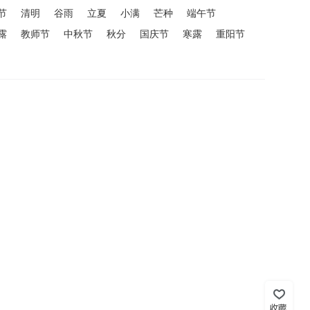
节
清明
谷雨
立夏
小满
芒种
端午节
露
教师节
中秋节
秋分
国庆节
寒露
重阳节