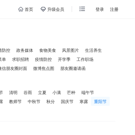
首页
升级会员
登录
注册
情防控
政务媒体
食物美食
风景图片
生活养生
菜单
求职招聘
疫情防控
开学季
工作职场
微信朋友圈封面
微博焦点图
朋友圈邀请函
节
清明
谷雨
立夏
小满
芒种
端午节
露
教师节
中秋节
秋分
国庆节
寒露
重阳节