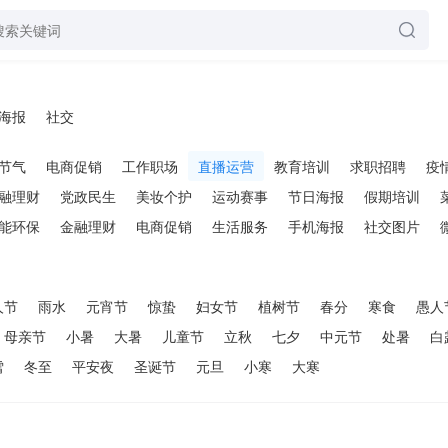
海报
社交
节气
电商促销
工作职场
直播运营
教育培训
求职招聘
疫
融理财
党政民生
美妆个护
运动赛事
节日海报
假期培训
能环保
金融理财
电商促销
生活服务
手机海报
社交图片
人节
雨水
元宵节
惊蛰
妇女节
植树节
春分
寒食
愚人
母亲节
小暑
大暑
儿童节
立秋
七夕
中元节
处暑
白
雪
冬至
平安夜
圣诞节
元旦
小寒
大寒