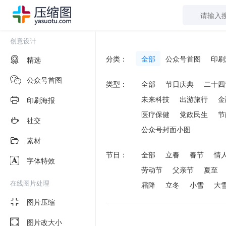
创意设计
分类：
全部
公众号首图
印刷
精选
公众号首图
类型：
全部
节日庆典
二十四
未来科技
出游旅行
金
印刷海报
医疗保健
党政民生
节
社交
公众号封面小图
素材
节日：
全部
立春
春节
情
字体特效
劳动节
父亲节
夏至
在线图片处理
霜降
立冬
小雪
大
图片压缩
图片改大小