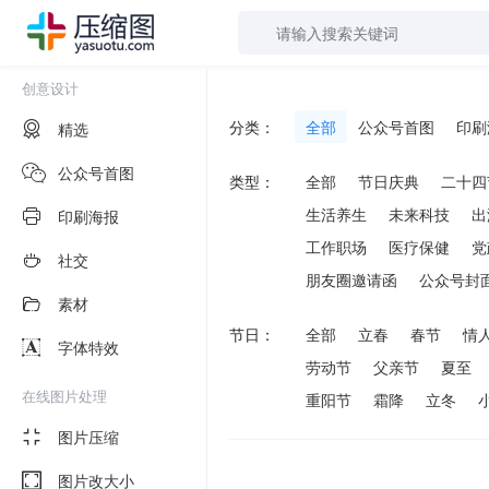
创意设计
分类：
全部
公众号首图
印刷
精选
公众号首图
类型：
全部
节日庆典
二十四
生活养生
未来科技
出
印刷海报
工作职场
医疗保健
党
社交
朋友圈邀请函
公众号封
素材
节日：
全部
立春
春节
情
字体特效
劳动节
父亲节
夏至
在线图片处理
重阳节
霜降
立冬
图片压缩
图片改大小