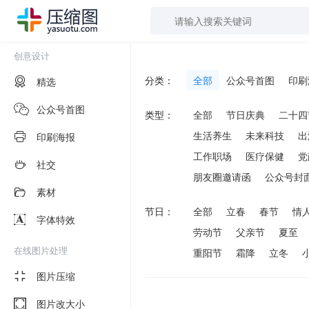
创意设计
分类：
全部
公众号首图
印刷
精选
公众号首图
类型：
全部
节日庆典
二十四
生活养生
未来科技
出
印刷海报
工作职场
医疗保健
党
社交
朋友圈邀请函
公众号封
素材
节日：
全部
立春
春节
情
字体特效
劳动节
父亲节
夏至
在线图片处理
重阳节
霜降
立冬
图片压缩
图片改大小