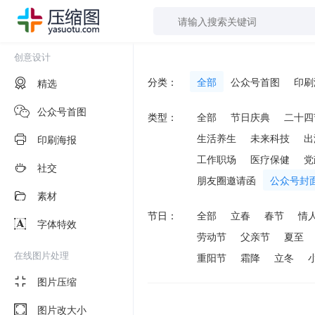
创意设计
分类：
全部
公众号首图
印刷
精选
公众号首图
类型：
全部
节日庆典
二十四
生活养生
未来科技
出
印刷海报
工作职场
医疗保健
党
社交
朋友圈邀请函
公众号封
素材
节日：
全部
立春
春节
情
字体特效
劳动节
父亲节
夏至
在线图片处理
重阳节
霜降
立冬
图片压缩
图片改大小