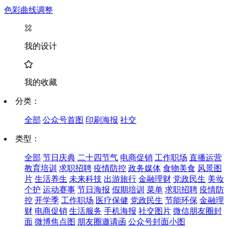
色彩曲线调整
我的设计
我的收藏
分类：
全部
公众号首图
印刷海报
社交
类型：
全部
节日庆典
二十四节气
电商促销
工作职场
直播运营
教育培训
求职招聘
疫情防控
政务媒体
食物美食
风景图
片
生活养生
未来科技
出游旅行
金融理财
党政民生
美妆
个护
运动赛事
节日海报
假期培训
菜单
求职招聘
疫情防
控
开学季
工作职场
医疗保健
党政民生
节能环保
金融理
财
电商促销
生活服务
手机海报
社交图片
微信朋友圈封
面
微博焦点图
朋友圈邀请函
公众号封面小图