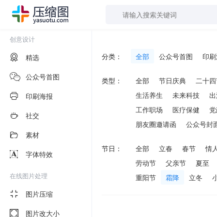
创意设计
分类：
全部
公众号首图
印刷
精选
公众号首图
类型：
全部
节日庆典
二十四
生活养生
未来科技
出
印刷海报
工作职场
医疗保健
党
社交
朋友圈邀请函
公众号封
素材
节日：
全部
立春
春节
情
字体特效
劳动节
父亲节
夏至
在线图片处理
重阳节
霜降
立冬
图片压缩
图片改大小