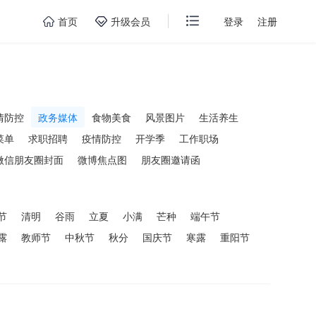
首页
升级会员
登录
注册
情防控
政务媒体
食物美食
风景图片
生活养生
菜单
求职招聘
疫情防控
开学季
工作职场
微信朋友圈封面
微博焦点图
朋友圈邀请函
节
清明
谷雨
立夏
小满
芒种
端午节
露
教师节
中秋节
秋分
国庆节
寒露
重阳节