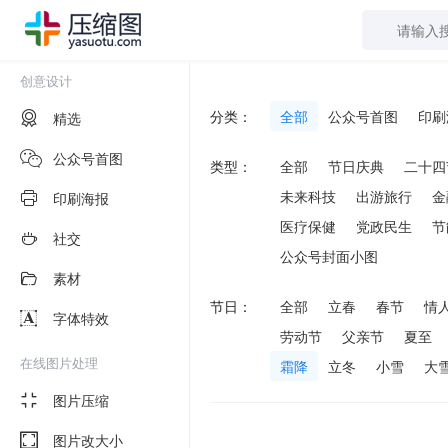
创意设计
分类：
全部
公众号首图
印刷
精选
公众号首图
类型：
全部
节日庆典
二十四
未来科技
出游旅行
金
印刷海报
医疗保健
党政民生
节
社交
公众号封面小图
素材
节日：
全部
立春
春节
情
字体特效
劳动节
父亲节
夏至
在线图片处理
霜降
立冬
小雪
大
图片压缩
图片改大小