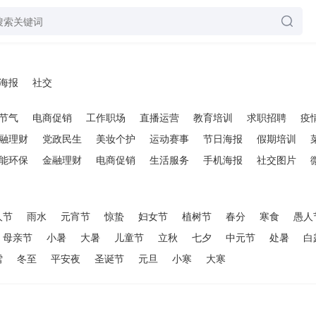
海报
社交
节气
电商促销
工作职场
直播运营
教育培训
求职招聘
疫
融理财
党政民生
美妆个护
运动赛事
节日海报
假期培训
能环保
金融理财
电商促销
生活服务
手机海报
社交图片
人节
雨水
元宵节
惊蛰
妇女节
植树节
春分
寒食
愚人
母亲节
小暑
大暑
儿童节
立秋
七夕
中元节
处暑
白
雪
冬至
平安夜
圣诞节
元旦
小寒
大寒