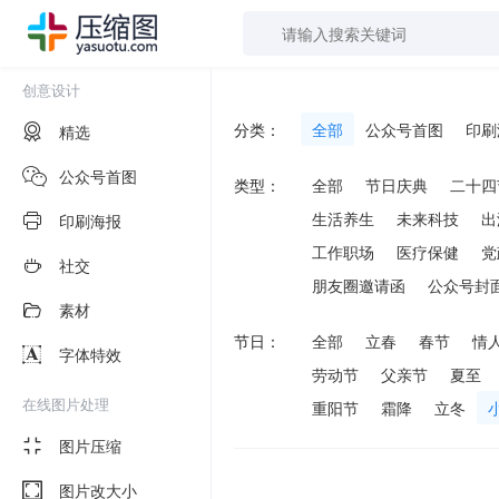
创意设计
分类：
全部
公众号首图
印刷
精选
公众号首图
类型：
全部
节日庆典
二十四
生活养生
未来科技
出
印刷海报
工作职场
医疗保健
党
社交
朋友圈邀请函
公众号封
素材
节日：
全部
立春
春节
情
字体特效
劳动节
父亲节
夏至
在线图片处理
重阳节
霜降
立冬
图片压缩
图片改大小