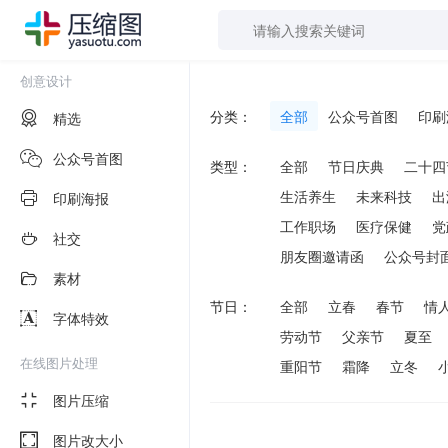
创意设计
分类：
全部
公众号首图
印刷
精选
公众号首图
类型：
全部
节日庆典
二十四
生活养生
未来科技
出
印刷海报
工作职场
医疗保健
党
社交
朋友圈邀请函
公众号封
素材
节日：
全部
立春
春节
情
字体特效
劳动节
父亲节
夏至
在线图片处理
重阳节
霜降
立冬
图片压缩
图片改大小