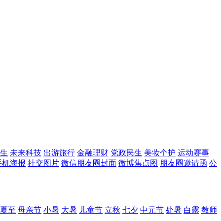
生
未来科技
出游旅行
金融理财
党政民生
美妆个护
运动赛事
手机海报
社交图片
微信朋友圈封面
微博焦点图
朋友圈邀请函
公
夏至
母亲节
小暑
大暑
儿童节
立秋
七夕
中元节
处暑
白露
教师