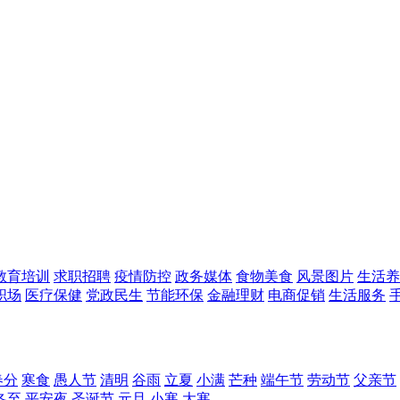
教育培训
求职招聘
疫情防控
政务媒体
食物美食
风景图片
生活养
职场
医疗保健
党政民生
节能环保
金融理财
电商促销
生活服务
春分
寒食
愚人节
清明
谷雨
立夏
小满
芒种
端午节
劳动节
父亲节
冬至
平安夜
圣诞节
元旦
小寒
大寒