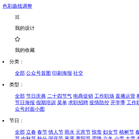
色彩曲线调整
我的设计
我的收藏
分类：
全部
公众号首图
印刷海报
社交
类型：
全部
节日庆典
二十四节气
电商促销
工作职场
直播运营
节日海报
假期培训
菜单
求职招聘
疫情防控
开学季
工作
众号封面小图
节日：
全部
立春
春节
情人节
雨水
元宵节
惊蛰
妇女节
植树节
节
中秋节
秋分
国庆节
寒露
重阳节
霜降
立冬
小雪
大雪