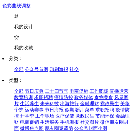
色彩曲线调整
我的设计
我的收藏
分类：
全部
公众号首图
印刷海报
社交
类型：
全部
节日庆典
二十四节气
电商促销
工作职场
直播运营
教育培训
求职招聘
疫情防控
政务媒体
食物美食
风景图
片
生活养生
未来科技
出游旅行
金融理财
党政民生
美妆
个护
运动赛事
节日海报
假期培训
菜单
求职招聘
疫情防
控
开学季
工作职场
医疗保健
党政民生
节能环保
金融理
财
电商促销
生活服务
手机海报
社交图片
微信朋友圈封
面
微博焦点图
朋友圈邀请函
公众号封面小图