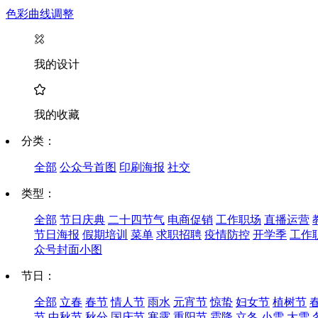
色彩曲线调整
我的设计
我的收藏
分类：
全部
公众号首图
印刷海报
社交
类型：
全部
节日庆典
二十四节气
电商促销
工作职场
直播运营
节日海报
假期培训
菜单
求职招聘
疫情防控
开学季
工作
众号封面小图
节日：
全部
立春
春节
情人节
雨水
元宵节
惊蛰
妇女节
植树节
节
中秋节
秋分
国庆节
寒露
重阳节
霜降
立冬
小雪
大雪