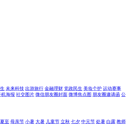
生
未来科技
出游旅行
金融理财
党政民生
美妆个护
运动赛事
手机海报
社交图片
微信朋友圈封面
微博焦点图
朋友圈邀请函
公
夏至
母亲节
小暑
大暑
儿童节
立秋
七夕
中元节
处暑
白露
教师