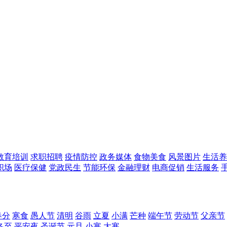
教育培训
求职招聘
疫情防控
政务媒体
食物美食
风景图片
生活养
职场
医疗保健
党政民生
节能环保
金融理财
电商促销
生活服务
春分
寒食
愚人节
清明
谷雨
立夏
小满
芒种
端午节
劳动节
父亲节
冬至
平安夜
圣诞节
元旦
小寒
大寒