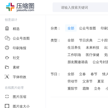
创意设计
分类：
全部
公众号首图
印刷
精选
公众号首图
类型：
全部
节日庆典
二十四
生活养生
未来科技
出
印刷海报
工作职场
医疗保健
党
社交
朋友圈邀请函
公众号封
素材
节日：
全部
立春
春节
情
字体特效
劳动节
父亲节
夏至
在线图片处理
重阳节
霜降
立冬
图片压缩
图片改大小