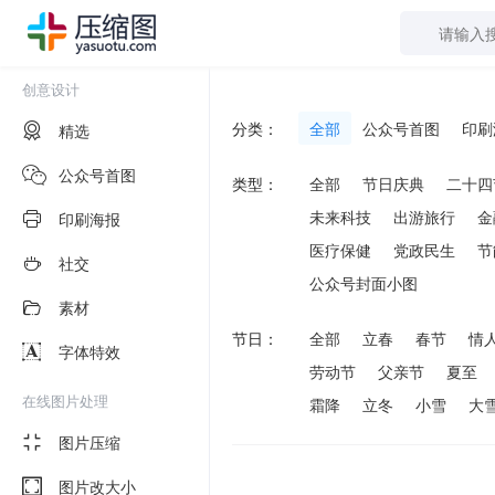
创意设计
分类：
全部
公众号首图
印刷
精选
公众号首图
类型：
全部
节日庆典
二十四
未来科技
出游旅行
金
印刷海报
医疗保健
党政民生
节
社交
公众号封面小图
素材
节日：
全部
立春
春节
情
字体特效
劳动节
父亲节
夏至
在线图片处理
霜降
立冬
小雪
大
图片压缩
图片改大小