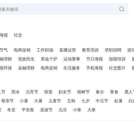
海报
社交
节气
电商促销
工作职场
直播运营
教育培训
求职招聘
疫
融理财
党政民生
美妆个护
运动赛事
节日海报
假期培训
能环保
金融理财
电商促销
生活服务
手机海报
社交图片
人节
雨水
元宵节
惊蛰
妇女节
植树节
春分
寒食
愚人
母亲节
小暑
大暑
儿童节
立秋
七夕
中元节
处暑
白
雪
冬至
平安夜
圣诞节
元旦
小寒
大寒