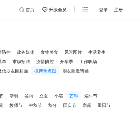
首页
升级会员
登录
注册
情防控
政务媒体
食物美食
风景图片
生活养生
菜单
求职招聘
疫情防控
开学季
工作职场
微信朋友圈封面
微博焦点图
朋友圈邀请函
节
清明
谷雨
立夏
小满
芒种
端午节
露
教师节
中秋节
秋分
国庆节
寒露
重阳节