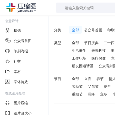
创意设计
分类：
全部
公众号首图
印刷
精选
公众号首图
类型：
全部
节日庆典
二十四
生活养生
未来科技
出
印刷海报
工作职场
医疗保健
党
社交
朋友圈邀请函
公众号封
素材
节日：
全部
立春
春节
情
字体特效
劳动节
父亲节
夏至
在线图片处理
重阳节
霜降
立冬
图片压缩
图片改大小