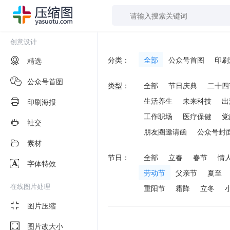
创意设计
分类：
全部
公众号首图
印刷
精选
公众号首图
类型：
全部
节日庆典
二十四
生活养生
未来科技
出
印刷海报
工作职场
医疗保健
党
社交
朋友圈邀请函
公众号封
素材
节日：
全部
立春
春节
情
字体特效
劳动节
父亲节
夏至
在线图片处理
重阳节
霜降
立冬
图片压缩
图片改大小