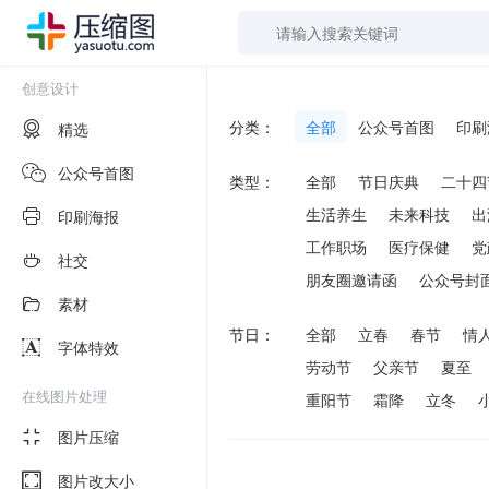
创意设计
分类：
全部
公众号首图
印刷
精选
公众号首图
类型：
全部
节日庆典
二十四
生活养生
未来科技
出
印刷海报
工作职场
医疗保健
党
社交
朋友圈邀请函
公众号封
素材
节日：
全部
立春
春节
情
字体特效
劳动节
父亲节
夏至
在线图片处理
重阳节
霜降
立冬
图片压缩
图片改大小