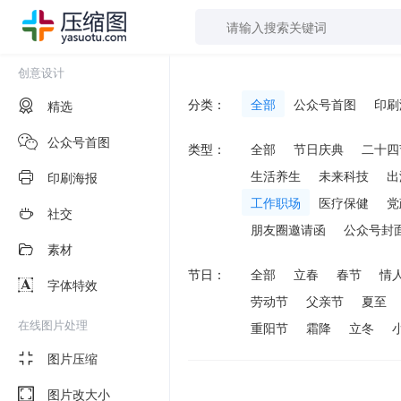
创意设计
分类：
全部
公众号首图
印刷
精选
公众号首图
类型：
全部
节日庆典
二十四
生活养生
未来科技
出
印刷海报
工作职场
医疗保健
党
社交
朋友圈邀请函
公众号封
素材
节日：
全部
立春
春节
情
字体特效
劳动节
父亲节
夏至
在线图片处理
重阳节
霜降
立冬
图片压缩
图片改大小