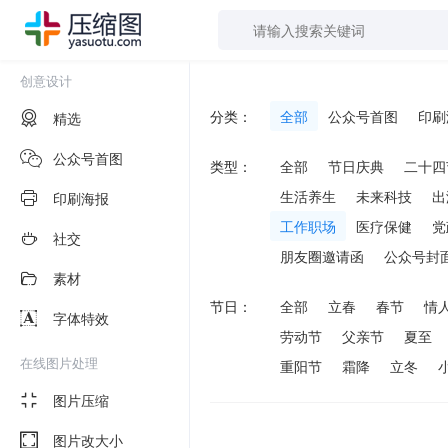
创意设计
分类：
全部
公众号首图
印刷
精选
公众号首图
类型：
全部
节日庆典
二十四
生活养生
未来科技
出
印刷海报
工作职场
医疗保健
党
社交
朋友圈邀请函
公众号封
素材
节日：
全部
立春
春节
情
字体特效
劳动节
父亲节
夏至
在线图片处理
重阳节
霜降
立冬
图片压缩
图片改大小