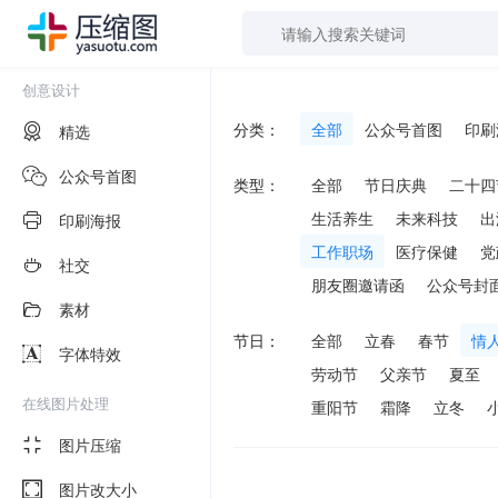
创意设计
分类：
全部
公众号首图
印刷
精选
公众号首图
类型：
全部
节日庆典
二十四
生活养生
未来科技
出
印刷海报
工作职场
医疗保健
党
社交
朋友圈邀请函
公众号封
素材
节日：
全部
立春
春节
情
字体特效
劳动节
父亲节
夏至
在线图片处理
重阳节
霜降
立冬
图片压缩
图片改大小