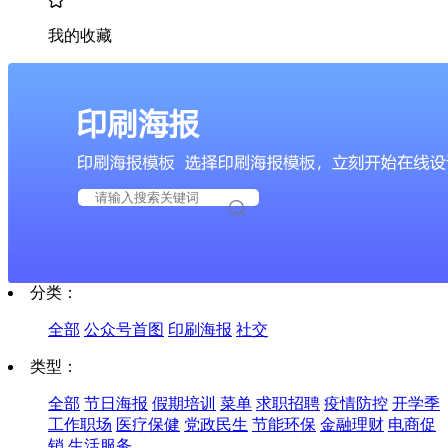
我的收藏
分类：
全部
公众号首图
印刷海报
社交
类型：
全部
节日海报
假期培训
菜单
求职招聘
疫情防控
开学季
工作职场
医疗保健
党政民生
节能环保
金融理财
电商促
销
生活服务