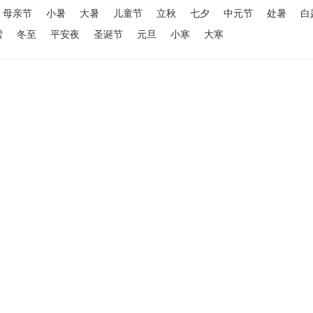
母亲节
小暑
大暑
儿童节
立秋
七夕
中元节
处暑
白
雪
冬至
平安夜
圣诞节
元旦
小寒
大寒