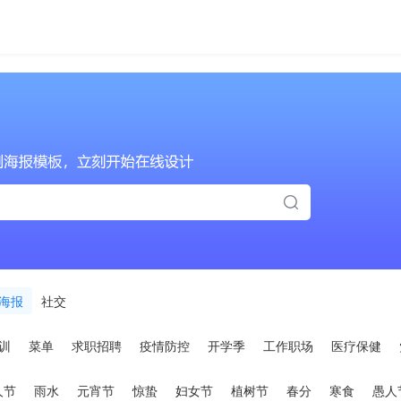
海报
社交
训
菜单
求职招聘
疫情防控
开学季
工作职场
医疗保健
人节
雨水
元宵节
惊蛰
妇女节
植树节
春分
寒食
愚人