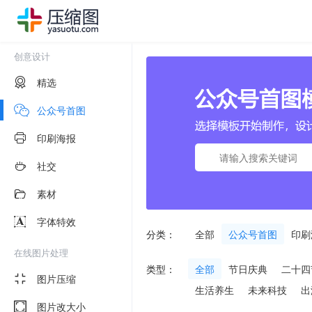
创意设计
精选
公众号首图
印刷海报
社交
素材
字体特效
分类：
全部
公众号首图
印刷
在线图片处理
类型：
全部
节日庆典
二十四
图片压缩
生活养生
未来科技
出
图片改大小