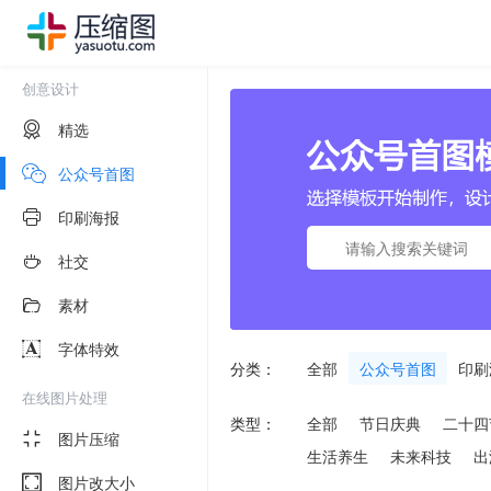
创意设计
精选
公众号首图
印刷海报
社交
素材
字体特效
分类：
全部
公众号首图
印刷
在线图片处理
类型：
全部
节日庆典
二十四
图片压缩
生活养生
未来科技
出
图片改大小