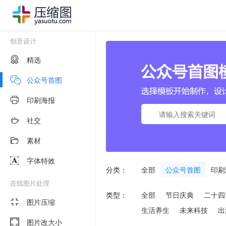
创意设计
精选
公众号首图
印刷海报
社交
素材
字体特效
分类：
全部
公众号首图
印刷
在线图片处理
类型：
全部
节日庆典
二十四
图片压缩
生活养生
未来科技
出
图片改大小