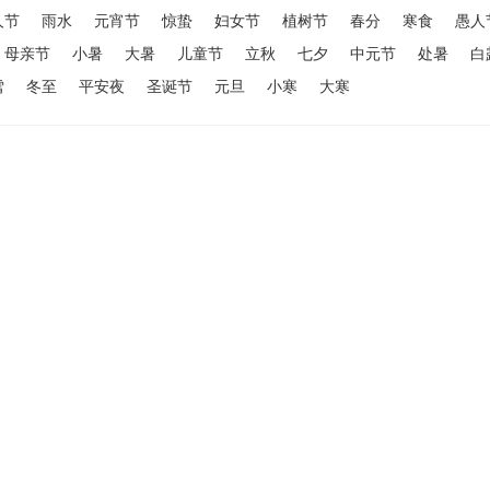
人节
雨水
元宵节
惊蛰
妇女节
植树节
春分
寒食
愚人
母亲节
小暑
大暑
儿童节
立秋
七夕
中元节
处暑
白
雪
冬至
平安夜
圣诞节
元旦
小寒
大寒