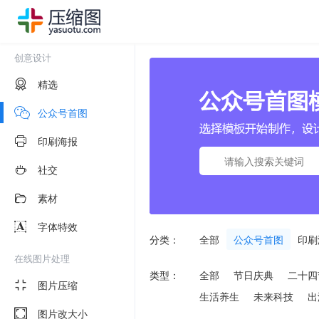
创意设计
精选
公众号首图
印刷海报
社交
素材
字体特效
分类：
全部
公众号首图
印刷
在线图片处理
类型：
全部
节日庆典
二十四
图片压缩
生活养生
未来科技
出
图片改大小