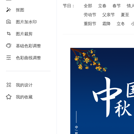
节日：
全部
立春
春节
情
抠图
劳动节
父亲节
夏至
图片加水印
重阳节
霜降
立冬
图片裁剪
基础色彩调整
色彩曲线调整
我的设计
我的收藏