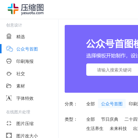
创意设计
精选
公众号首图
印刷海报
社交
素材
字体特效
分类：
全部
公众号首图
印刷
在线图片处理
类型：
全部
节日庆典
二十四
图片压缩
生活养生
未来科技
出
图片改大小