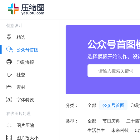
创意设计
精选
公众号首图
印刷海报
社交
素材
字体特效
分类：
全部
公众号首图
印刷
在线图片处理
类型：
全部
节日庆典
二十四
图片压缩
生活养生
未来科技
出
图片改大小