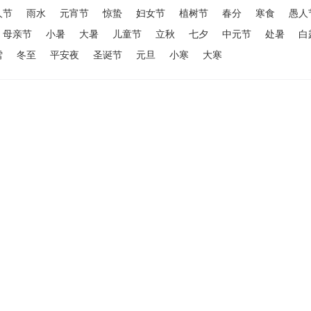
人节
雨水
元宵节
惊蛰
妇女节
植树节
春分
寒食
愚人
母亲节
小暑
大暑
儿童节
立秋
七夕
中元节
处暑
白
雪
冬至
平安夜
圣诞节
元旦
小寒
大寒