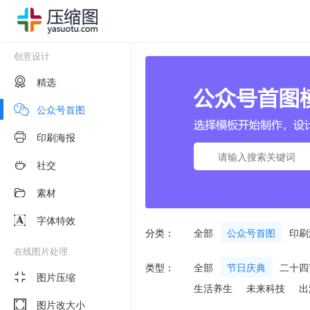
创意设计
精选
公众号首图
印刷海报
社交
素材
字体特效
分类：
全部
公众号首图
印刷
在线图片处理
类型：
全部
节日庆典
二十四
图片压缩
生活养生
未来科技
出
图片改大小