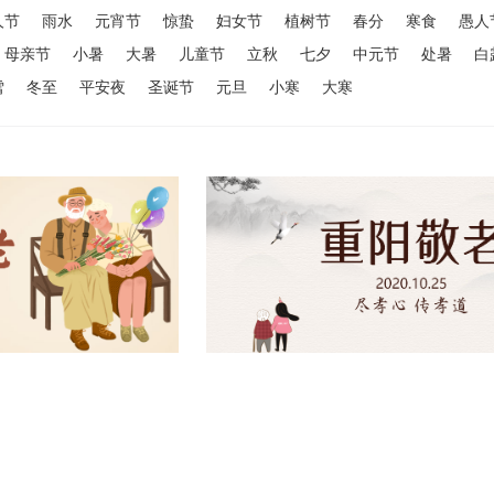
人节
雨水
元宵节
惊蛰
妇女节
植树节
春分
寒食
愚人
母亲节
小暑
大暑
儿童节
立秋
七夕
中元节
处暑
白
雪
冬至
平安夜
圣诞节
元旦
小寒
大寒