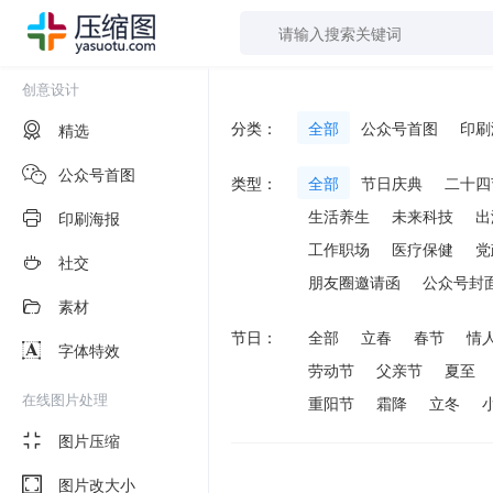
创意设计
分类：
全部
公众号首图
印刷
精选
公众号首图
类型：
全部
节日庆典
二十四
生活养生
未来科技
出
印刷海报
工作职场
医疗保健
党
社交
朋友圈邀请函
公众号封
素材
节日：
全部
立春
春节
情
字体特效
劳动节
父亲节
夏至
在线图片处理
重阳节
霜降
立冬
图片压缩
图片改大小