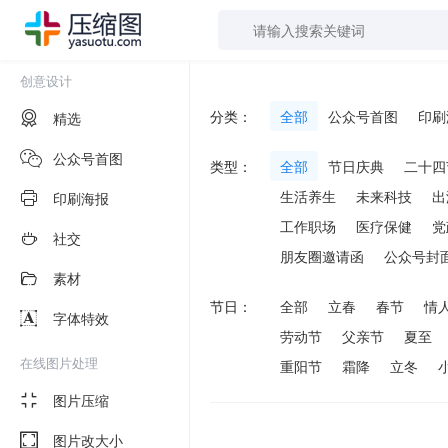
创意设计
分类：
全部
公众号首图
印刷
精选
公众号首图
类型：
全部
节日庆典
二十四
生活养生
未来科技
出
印刷海报
工作职场
医疗保健
党
社交
朋友圈邀请函
公众号封
素材
节日：
全部
立春
春节
情
字体特效
劳动节
父亲节
夏至
在线图片处理
重阳节
霜降
立冬
图片压缩
图片改大小