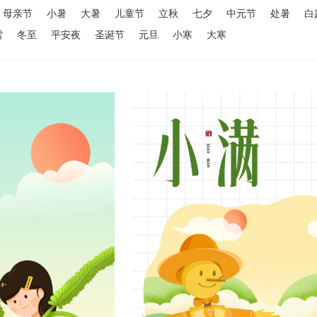
母亲节
小暑
大暑
儿童节
立秋
七夕
中元节
处暑
白
雪
冬至
平安夜
圣诞节
元旦
小寒
大寒