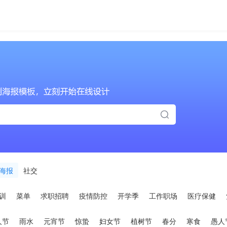
海报
社交
训
菜单
求职招聘
疫情防控
开学季
工作职场
医疗保健
人节
雨水
元宵节
惊蛰
妇女节
植树节
春分
寒食
愚人