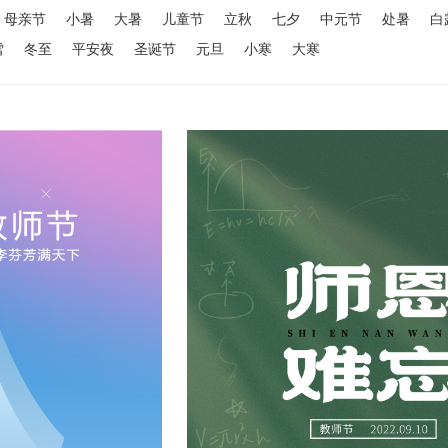
母亲节
小暑
大暑
儿童节
立秋
七夕
中元节
处暑
白
雪
冬至
平安夜
圣诞节
元旦
小寒
大寒