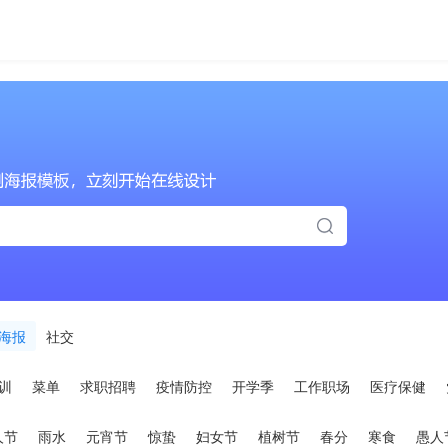
海报
社交
训
菜单
求职招聘
疫情防控
开学季
工作职场
医疗保健
人节
雨水
元宵节
惊蛰
妇女节
植树节
春分
寒食
愚人