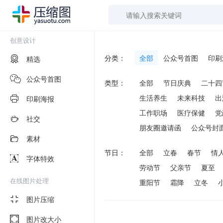
创意设计
分类：
全部
公众号首图
印刷
精选
公众号首图
类型：
全部
节日庆典
二十四
生活养生
未来科技
出
印刷海报
工作职场
医疗保健
党
社交
朋友圈邀请函
公众号封
素材
节日：
全部
立春
春节
情
字体特效
劳动节
父亲节
夏至
在线图片处理
重阳节
霜降
立冬
图片压缩
图片改大小