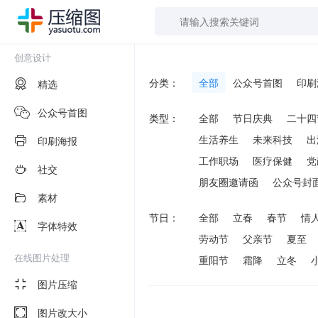
创意设计
分类：
全部
公众号首图
印刷
精选
公众号首图
类型：
全部
节日庆典
二十四
生活养生
未来科技
出
印刷海报
工作职场
医疗保健
党
社交
朋友圈邀请函
公众号封
素材
节日：
全部
立春
春节
情
字体特效
劳动节
父亲节
夏至
在线图片处理
重阳节
霜降
立冬
图片压缩
图片改大小