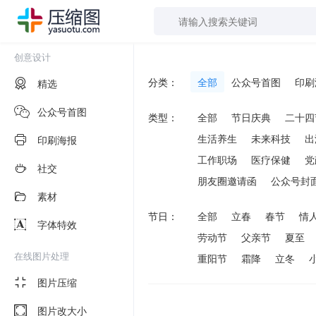
创意设计
分类：
全部
公众号首图
印刷
精选
公众号首图
类型：
全部
节日庆典
二十四
生活养生
未来科技
出
印刷海报
工作职场
医疗保健
党
社交
朋友圈邀请函
公众号封
素材
节日：
全部
立春
春节
情
字体特效
劳动节
父亲节
夏至
在线图片处理
重阳节
霜降
立冬
图片压缩
图片改大小