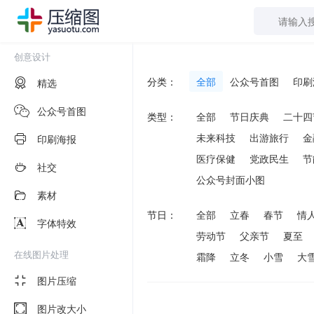
创意设计
分类：
全部
公众号首图
印刷
精选
公众号首图
类型：
全部
节日庆典
二十四
未来科技
出游旅行
金
印刷海报
医疗保健
党政民生
节
社交
公众号封面小图
素材
节日：
全部
立春
春节
情
字体特效
劳动节
父亲节
夏至
在线图片处理
霜降
立冬
小雪
大
图片压缩
图片改大小