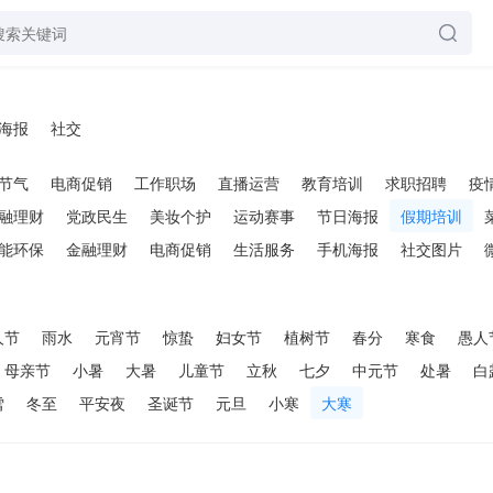
海报
社交
节气
电商促销
工作职场
直播运营
教育培训
求职招聘
疫
融理财
党政民生
美妆个护
运动赛事
节日海报
假期培训
能环保
金融理财
电商促销
生活服务
手机海报
社交图片
人节
雨水
元宵节
惊蛰
妇女节
植树节
春分
寒食
愚人
母亲节
小暑
大暑
儿童节
立秋
七夕
中元节
处暑
白
雪
冬至
平安夜
圣诞节
元旦
小寒
大寒