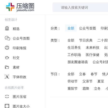
创意设计
分类：
全部
公众号首图
印刷
精选
公众号首图
类型：
全部
节日庆典
二十四
生活养生
未来科技
出
印刷海报
工作职场
医疗保健
党
社交
朋友圈邀请函
公众号封
素材
节日：
全部
立春
春节
情
字体特效
劳动节
父亲节
夏至
在线图片处理
重阳节
霜降
立冬
图片压缩
图片改大小