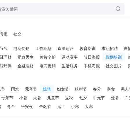
海报
社交
节气
电商促销
工作职场
直播运营
教育培训
求职招聘
疫
融理财
党政民生
美妆个护
运动赛事
节日海报
假期培训
能环保
金融理财
电商促销
生活服务
手机海报
社交图片
人节
雨水
元宵节
惊蛰
妇女节
植树节
春分
寒食
愚人
母亲节
小暑
大暑
儿童节
立秋
七夕
中元节
处暑
白
雪
冬至
平安夜
圣诞节
元旦
小寒
大寒