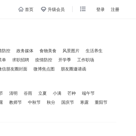
首页
升级会员
登录
注册
情防控
政务媒体
食物美食
风景图片
生活养生
菜单
求职招聘
疫情防控
开学季
工作职场
微信朋友圈封面
微博焦点图
朋友圈邀请函
节
清明
谷雨
立夏
小满
芒种
端午节
露
教师节
中秋节
秋分
国庆节
寒露
重阳节