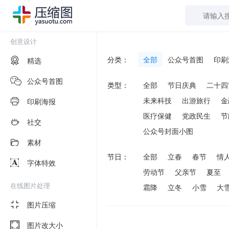
创意设计
分类：
全部
公众号首图
印刷
精选
公众号首图
类型：
全部
节日庆典
二十四
未来科技
出游旅行
金
印刷海报
医疗保健
党政民生
节
社交
公众号封面小图
素材
节日：
全部
立春
春节
情
字体特效
劳动节
父亲节
夏至
在线图片处理
霜降
立冬
小雪
大
图片压缩
图片改大小